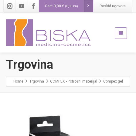
Cart:
0,00
€
Raskid ugovora
(0,00 kn)
Trgovina
Home
Trgovina
COMPEX - Potrošni materijal
Compex gel