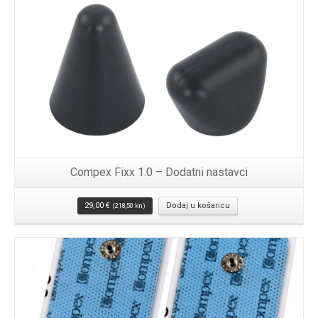
Compex Fixx 1.0 – Dodatni nastavci
29,00
€
Dodaj u košaricu
(218,50 kn)