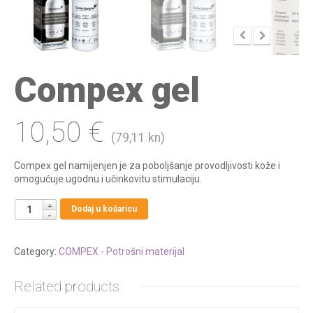
Compex gel
10,50
€
(79,11 kn)
Compex gel namijenjen je za poboljšanje provodljivosti kože i
omogućuje ugodnu i učinkovitu stimulaciju.
Dodaj u košaricu
Category:
COMPEX - Potrošni materijal
Related products