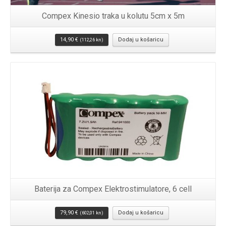
Compex Kinesio traka u kolutu 5cm x 5m
14,90
€
Dodaj u košaricu
(112,26 kn)
Detalji
Baterija za Compex Elektrostimulatore, 6 cell
79,90
€
Dodaj u košaricu
(602,01 kn)