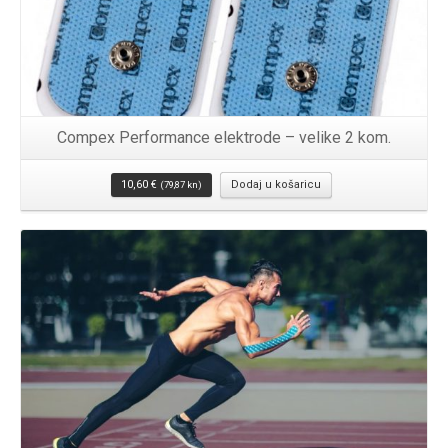
Compex Performance elektrode – velike 2 kom.
10,60
€
Dodaj u košaricu
(79,87 kn)