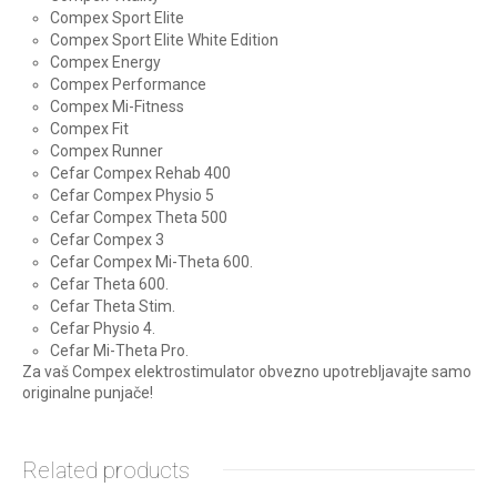
Compex Sport Elite
Compex Sport Elite White Edition
Compex Energy
Compex Performance
Compex Mi-Fitness
Compex Fit
Compex Runner
Cefar Compex Rehab 400
Cefar Compex Physio 5
Cefar Compex Theta 500
Cefar Compex 3
Cefar Compex Mi-Theta 600.
Cefar Theta 600.
Cefar Theta Stim.
Cefar Physio 4.
Cefar Mi-Theta Pro.
Za vaš Compex elektrostimulator obvezno upotrebljavajte samo
originalne punjače!
Related products