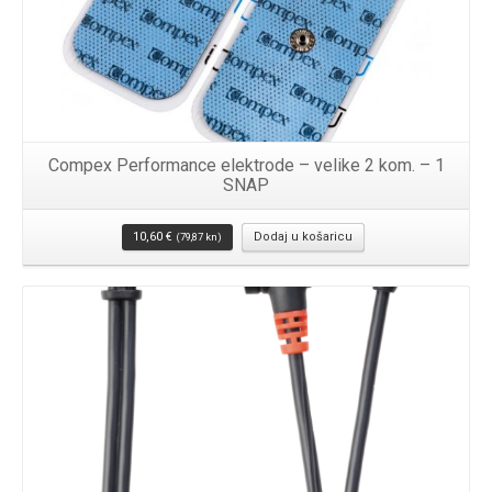
Compex Performance elektrode – velike 2 kom. – 1
SNAP
10,60
€
Dodaj u košaricu
(79,87 kn)
Detalji