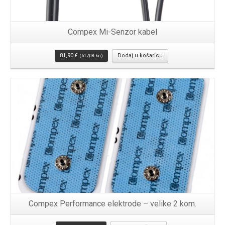
Compex Mi-Senzor kabel
81,90
€
Dodaj u košaricu
(617,08 kn)
Compex Performance elektrode – velike 2 kom.