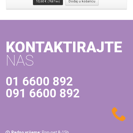
10,60
€
Dodaj u košaricu
(79,87 kn)
KONTAKTIRAJTE
NAS
01 6600 892
091 6600 892
Radno vrijeme:
Pon-pet 8-15h