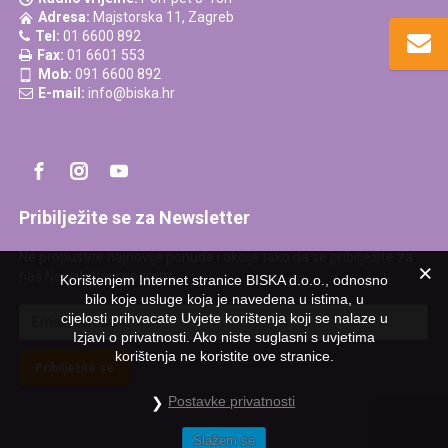
Adresa:
Majstorska 11, Zagreb
Tel:
01 6600 892
Fax:
01 6601 553
Mob:
091 6600 892
E-mail:
info@biska.hr
Pribilježite se za Newsletter
Ne propustite najnovije ponude i akcije tako da se pribilježite za
naš Newsletter program.
Korištenjem Internet stranice BISKA d.o.o., odnosno
bilo koje usluge koja je navedena u istima, u
cijelosti prihvacate Uvjete korištenja koji se nalaze u
Izjavi o privatnosti. Ako niste suglasni s uvjetima
korištenja ne koristite ove stranice.
Pribilježite se
Postavke privatnosti
Slažem se