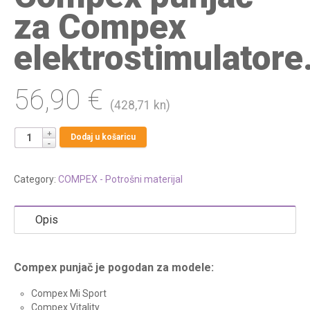
za Compex
elektrostimulatore
56,90
€
(428,71 kn)
Dodaj u košaricu
Category:
COMPEX - Potrošni materijal
Opis
Compex punjač je pogodan za modele:
Compex Mi Sport
Compex Vitality