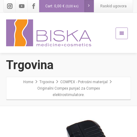
Cart:
0,00
€
Raskid ugovora
(0,00 kn)
Trgovina
Home
Trgovina
COMPEX - Potrošni materijal
Originalni Compex punjač za Compex
elektrostimulatore.