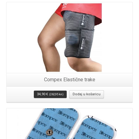
Compex Elastične trake
34,90
€
Dodaj u košaricu
(262,95 kn)