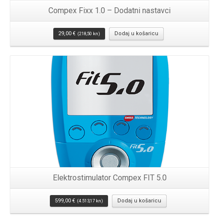
Compex Fixx 1.0 – Dodatni nastavci
29,00
€
Dodaj u košaricu
(218,50 kn)
Elektrostimulator Compex FIT 5.0
599,00
€
Dodaj u košaricu
(4.513,17 kn)