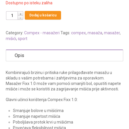
Dostupno po isteku zaliha
Dodaj u košaricu
Category:
Compex - masažeri
Tags:
compex
,
masaža
,
masažer
,
mišići
,
sport
Opis
Kombinirajući brzinu i pritiska ruke prilagođavate masažu u
skladu s vašim potrebama i zahtjevima za oporavkom.
Masažer Fixx 1.0 može vam pomoći smanjiti bol, opustiti napete
mišiće i može se koristiti za zagrijavanje mišića prije aktivnosti.
Glavni učinci korištenja Compex Fixx 1.0:
Smanjuje bolove u mišićima
Smanjuje napetost mišića
Poboljšava protok krvi u mišićima
Povećava fleksibilnost mišića