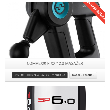
NA RASPRODAJI!
COMPEX® FIXX™ 2.0 MASAŽER
399,00
€
359,00
€
Dodaj u košaricu
(3.006,27 kn)
(2.704,89 kn)