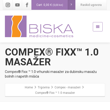
Cart:
0,00
€
Raskid ugovora
(0,00 kn)
COMPEX® FIXX™ 1.0
MASAŽER
Compex® Fixx ™ 1.0 vrhunski masažer za dubinsku masažu
bolnih i napetih mišića
Home
Trgovina
Compex - masažeri
Compex® Fixx ™ 1.0 masažer