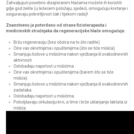
Zahvaljujući posebno dizajniranim hlačama možete ih koristiti
gdje god želite (u ležećem položaju, sjedeći, omogućuju kretanje i
osiguravaju pokretljivost čak i tijekom rada)!
Znanstveno je potvrđeno od strane fizioterapeuta i
medicinskih stručnjaka da regeneracijske hlače omogućuju:
Bržu regeneraciju (bez obzira na to što radite)
Čine vas okretnijima i opuštenijima (što se tiče mišića)
Smanjuju bolove u mišićima nakon vježbanja ili svakodnevnih
aktivnosti
Oslobađaju napetost u mišićima
Čine vas okretnijima i opuštenijima (barem što se tiče
mišića).
Smanjuju bolove u mišićima nakon vježbanja ili svakodnevnih
zadataka.
Oslobađaju napetost u mišićima.
Poboljšavaju cirkulaciju krvi, a time i brže uklanjanje laktata iz
mišića.