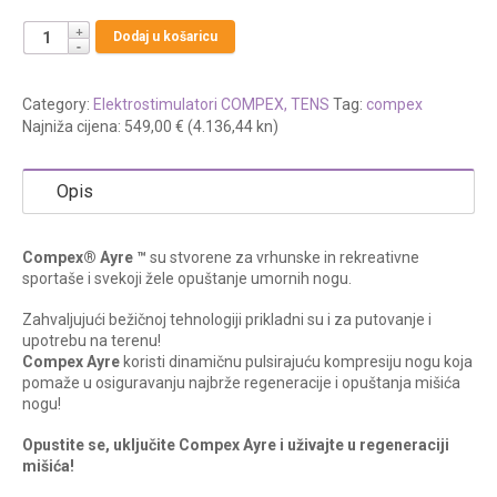
Dodaj u košaricu
Category:
Elektrostimulatori COMPEX, TENS
Tag:
compex
Najniža cijena:
549,00 € (4.136,44 kn)
Opis
Compex® Ayre ™
su stvorene za
vrhunske in rekreativne
sportaše i svekoji žele opuštanje umornih nogu.
Zahvaljujući bežičnoj tehnologiji prikladni su i za putovanje i
upotrebu na terenu!
Compex Ayre
koristi dinamičnu pulsirajuću kompresiju nogu koja
pomaže u osiguravanju najbrže regeneracije i opuštanja mišića
nogu!
Opustite se, uključite Compex Ayre i uživajte u regeneraciji
mišića!