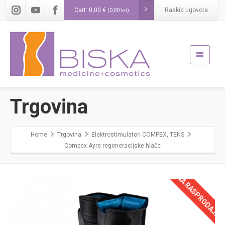
Cart:
0,00
€
Raskid ugovora
(0,00 kn)
Trgovina
Home
Trgovina
Elektrostimulatori COMPEX, TENS
Compex Ayre regeneracijske hlače
NA RASPRODAJI!