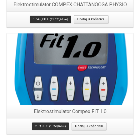
Elektrostimulator COMPEX CHATTANOOGA PHYSIO
1.549,00
€
Dodaj u košaricu
(11.670,94 kn)
Elektrostimulator Compex FIT 1.0
219,00
€
Dodaj u košaricu
(1.650,06 kn)