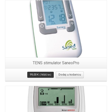
TENS stimulator SaneoPro
99,00
€
Dodaj u košaricu
(745,92 kn)