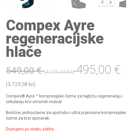
Compex Ayre
regeneracijske
hlače
495,00
€
549,00
€
(4.136,44 kn)
(3.729,58 kn)
Compex® Ayre ™ kompresijske čizme za najbržu regeneraciju i
cirkulaciju krvi umornih mišića!
Bežične, jednostavne za upotrebu i ultra prijenosne kompresijske
čizme za brzi oporavak.
Dostupno po isteku zaliha