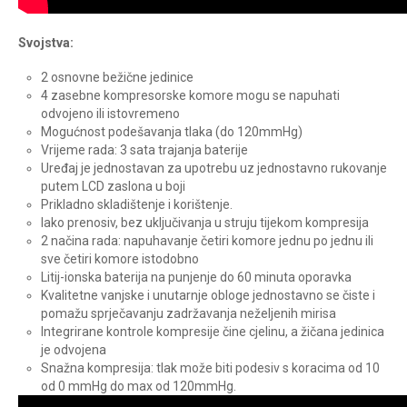
Svojstva:
2 osnovne bežične jedinice
4 zasebne kompresorske komore mogu se napuhati
odvojeno ili istovremeno
Mogućnost podešavanja tlaka (do 120mmHg)
Vrijeme rada: 3 sata trajanja baterije
Uređaj je jednostavan za upotrebu uz jednostavno rukovanje
putem LCD zaslona u boji
Prikladno skladištenje i korištenje.
lako prenosiv, bez uključivanja u struju tijekom kompresija
2 načina rada: napuhavanje četiri komore jednu po jednu ili
sve četiri komore istodobno
Litij-ionska baterija na punjenje do 60 minuta oporavka
Kvalitetne vanjske i unutarnje obloge jednostavno se čiste i
pomažu sprječavanju zadržavanja neželjenih mirisa
Integrirane kontrole kompresije čine cjelinu, a žičana jedinica
je odvojena
Snažna kompresija: tlak može biti podesiv s koracima od 10
od 0 mmHg do max od 120mmHg.