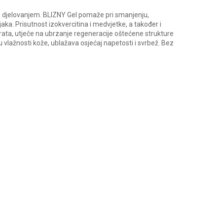
m djelovanjem. BLIZNY Gel pomaže pri smanjenju,
jaka. Prisutnost izokvercitina i medvjetke, a također i
arata, utječe na ubrzanje regeneracije oštećene strukture
u vlažnosti kože, ublažava osjećaj napetosti i svrbež. Bez