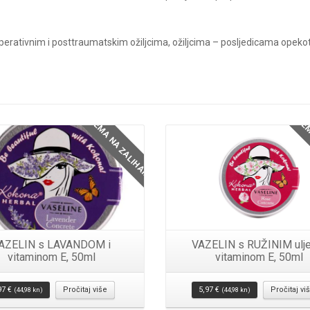
perativnim i posttraumatskim ožiljcima, ožiljcima – posljedicama opekoti
Detalji
NEMA NA ZALIHAMA
NEM
AZELIN s LAVANDOM i
VAZELIN s RUŽINIM ulje
vitaminom E, 50ml
vitaminom E, 50ml
97
€
Pročitaj više
5,97
€
Pročitaj vi
(44,98 kn)
(44,98 kn)