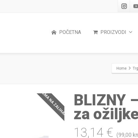
POČETNA
PROIZVODI
Home
Tr
NEMA NA ZALIHAMA
BLIZNY – 
za ožiljk
13,14
€
(99,00 kn