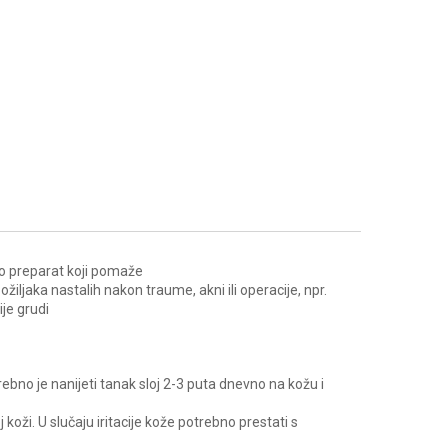
o preparat koji pomaže
ožiljaka nastalih nakon traume, akni ili operacije, npr.
je grudi
trebno je nanijeti tanak sloj 2-3 puta dnevno na kožu i
koži. U slučaju iritacije kože potrebno prestati s