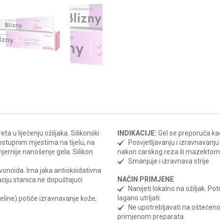
ta u liječenju ožiljaka. Silikonski
INDIKACIJE:
Gel se preporuča ka
 dostupnim mjestima na tijelu, na
Posvjetljavanju i izravnavanju 
jernije nanošenje gela. Silikon
nakon carskog reza ili mazektomi
Smanjuje i izravnava strije
lavonoida. Ima jaka antioksidativna
NAČIN PRIMJENE
aciju stanica ne dopuštajući
Nanijeti lokalno na ožiljak. Po
lagano utrljati.
eline) potiče izravnavanje kože,
Ne upotrebljavati na oštećenoj 
primjenom preparata.