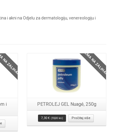
na i akni na Odjelu za dermatologiju, venereologiju i
Detalji
A NA ZALIHAMA
NEMA NA ZALIHAMA
m i
PETROLEJ GEL Nuagé, 250g
7,30
€
Pročitaj više
(55,00 kn)
še