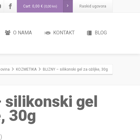
Cart:
0,00
€
Raskid ugovora
(0,00 kn)
O NAMA
KONTAKT
BLOG
govina
KOZMETIKA
BLIZNY – silikonski gel za ožiljke, 30g
silikonski gel
e, 30g
)