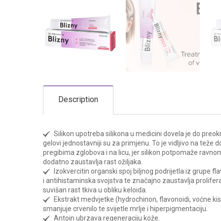
Description
Silikon upotreba silikona u medicini dovela je do preokre
gelovi jednostavniji su za primjenu. To je vidljivo na teže
pregibima zglobova i na licu, jer silikon potpomaže ravnom
dodatno zaustavlja rast ožiljaka.
Izokvercitin organski spoj biljnog podrijetla iz grupe f
i antihistaminska svojstva te značajno zaustavlja prolifer
suvišan rast tkiva u obliku keloida.
Ekstrakt medvjetke (hydrochinon, flavonoidi, voćne kis
smanjuje crvenilo te svijetle mrlje i hiperpigmentaciju.
Antoin ubrzava regeneraciju kože.