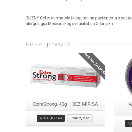
BLIZNY Gel je dermatološki ispitan na pacijentima s posto
alergologiju Medicinskog sveučilišta u Gdanjsku.
Related products
NEMA NA ZALIHAMA
ExtraStrong, 40g – BEZ MIRISA
V
6,50
€
Pročitaj više
(48,97 kn)
5,